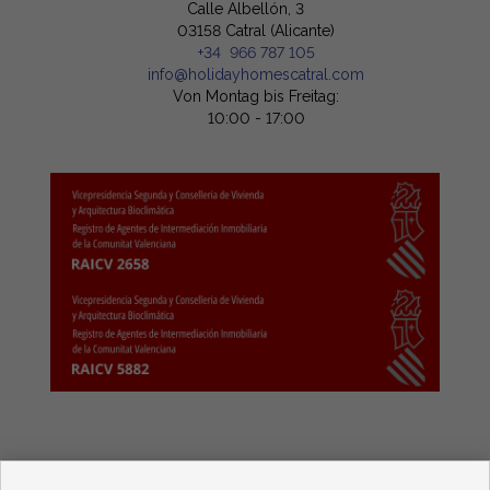
Calle Albellón, 3
03158 Catral (Alicante)
+34 966 787 105
info@holidayhomescatral.com
Von Montag bis Freitag:
10:00 - 17:00