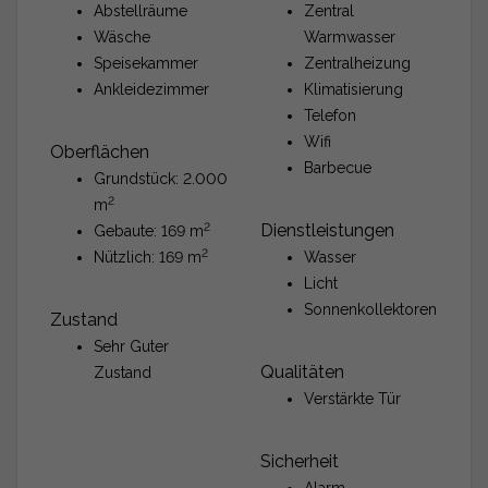
Abstellräume
Zentral
Wäsche
Warmwasser
Speisekammer
Zentralheizung
Ankleidezimmer
Klimatisierung
Telefon
Wifi
Oberflächen
Barbecue
Grundstück: 2.000
2
m
2
Dienstleistungen
Gebaute: 169 m
2
Nützlich: 169 m
Wasser
Licht
Sonnenkollektoren
Zustand
Sehr Guter
Qualitäten
Zustand
Verstärkte Tür
Sicherheit
Alarm