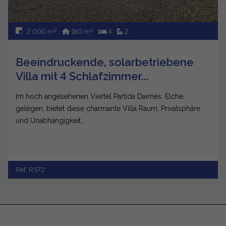
2
2
2.000 m
180 m
4
2
Beeindruckende, solarbetriebene
Villa mit 4 Schlafzimmer...
Im hoch angesehenen Viertel Partida Daimés, Elche,
gelegen, bietet diese charmante Villa Raum, Privatsphäre
und Unabhängigkeit...
Ref. RS72