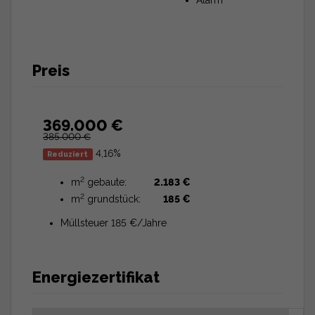
Preis
369.000 €
385.000 €
4,16%
Reduziert
2
m
gebaute:
2.183 €
2
m
grundstück:
185 €
Müllsteuer 185 €/Jahre
Energiezertifikat