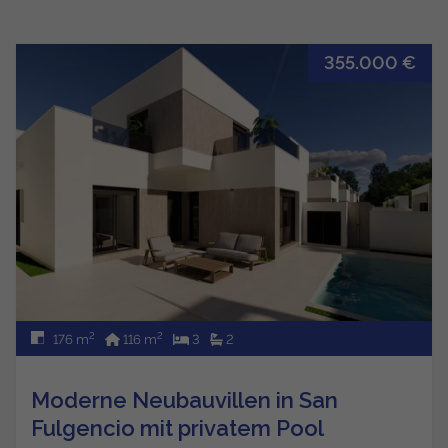
355.000 €
2
2
176 m
116 m
3
2
Moderne Neubauvillen in San
Fulgencio mit privatem Pool