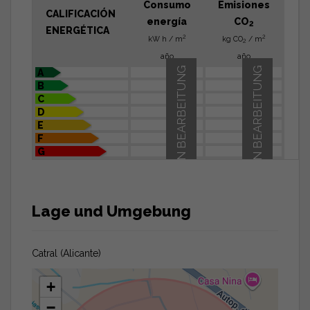
Consumo
Emisiones
CALIFICACIÓN
energía
CO
2
ENERGÉTICA
2
2
kW h / m
kg CO
/ m
2
año
año
IN BEARBEITUNG
IN BEARBEITUNG
A
B
C
D
E
F
G
Lage und Umgebung
Catral (Alicante)
+
−