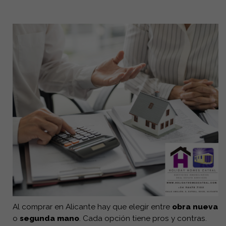
⚖️
Aviso legal
: Este artículo se refiere a las
arras
constar por escrito.
penitenciales
, el tipo más habitual en la provincia de
Debe estar vinculado al IPC u otro índice
Alicante. Las condiciones legales pueden variar según
acordado.
el caso. Siempre recomendamos asesoramiento
profesional antes de firmar.
En 2025, los incrementos siguen limitados a un
máximo del 3%
.
Fianza y garantías
Es obligatoria una fianza de
1 mes de renta
.
El arrendador puede pedir garantías adicionales
(1–2 meses más), siempre por escrito.
En la Comunidad Valenciana, las fianzas deben
depositarse en el organismo autonómico.
Al finalizar el contrato, el propietario tiene
1 mes
para devolver la fianza, descontando facturas
impagadas o daños justificados. Si se retrasa,
Al comprar en Alicante hay que elegir entre
obra nueva
debe pagar intereses.
o
segunda mano
. Cada opción tiene pros y contras.