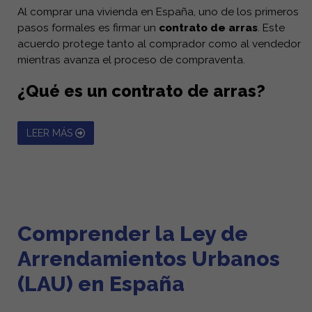
Al comprar una vivienda en España, uno de los primeros
pasos formales es firmar un
contrato de arras
. Este
acuerdo protege tanto al comprador como al vendedor
mientras avanza el proceso de compraventa.
¿Qué es un contrato de arras?
Es un acuerdo privado entre comprador y vendedor
que:
LEER MÁS
Reserva la vivienda a un precio acordado.
Establece un plazo (normalmente 1–3 meses) para
firmar en notaría.
Incluye un depósito, generalmente el
10% del
Comprender la Ley de
precio de compra
.
Arrendamientos Urbanos
Tipos de arras
(LAU) en España
El más común en España es el de
arras penitenciales
,
regulado en el artículo 1454 del Código Civil. Permite a